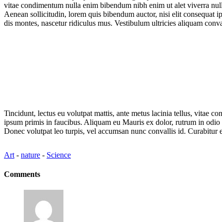
vitae condimentum nulla enim bibendum nibh enim ut alet viverra null
Aenean sollicitudin, lorem quis bibendum auctor, nisi elit consequat ip
dis montes, nascetur ridiculus mus. Vestibulum ultricies aliquam conval
Tincidunt, lectus eu volutpat mattis, ante metus lacinia tellus, vitae
ipsum primis in faucibus. Aliquam eu Mauris ex dolor, rutrum in odio ve
Donec volutpat leo turpis, vel accumsan nunc convallis id. Curabitur
Art
-
nature
-
Science
Comments