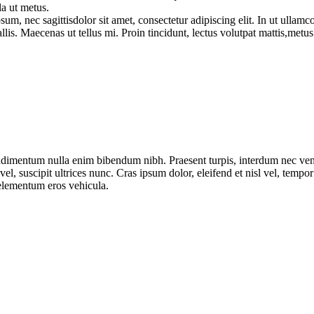
a ut metus.
sum, nec sagittisdolor sit amet, consectetur adipiscing elit. In ut ulla
lis. Maecenas ut tellus mi. Proin tincidunt, lectus volutpat mattis,metus
 condimentum nulla enim bibendum nibh. Praesent turpis, interdum nec ve
l, suscipit ultrices nunc. Cras ipsum dolor, eleifend et nisl vel, tempor 
 elementum eros vehicula.