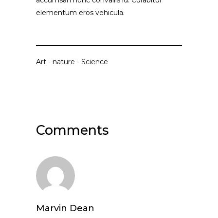
accumsan nunc convallis id. Curabitur
elementum eros vehicula.
Art
-
nature
-
Science
Comments
Marvin Dean