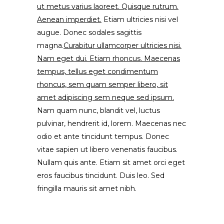
ut metus varius laoreet. Quisque rutrum.
Aenean imperdiet.
Etiam ultricies nisi vel
augue. Donec sodales sagittis
magna.
Curabitur ullamcorper ultricies nisi.
Nam eget dui. Etiam rhoncus. Maecenas
tempus, tellus eget condimentum
rhoncus, sem quam semper libero, sit
amet adipiscing sem neque sed ipsum.
Nam quam nunc, blandit vel, luctus
pulvinar, hendrerit id, lorem. Maecenas nec
odio et ante tincidunt tempus. Donec
vitae sapien ut libero venenatis faucibus.
Nullam quis ante. Etiam sit amet orci eget
eros faucibus tincidunt. Duis leo. Sed
fringilla mauris sit amet nibh.