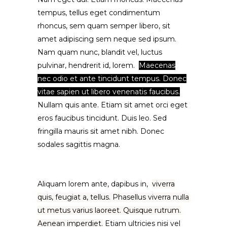
tempus, tellus eget condimentum
rhoncus, sem quam semper libero, sit
amet adipiscing sem neque sed ipsum.
Nam quam nunc, blandit vel, luctus
pulvinar, hendrerit id, lorem.
Maecenas
nec odio et ante tincidunt tempus. Donec
vitae sapien ut libero venenatis faucibus.
Nullam quis ante. Etiam sit amet orci eget
eros faucibus tincidunt. Duis leo. Sed
fringilla mauris sit amet nibh. Donec
sodales sagittis magna.
Aliquam lorem ante, dapibus in,
viverra
quis, feugiat a, tellus. Phasellus viverra nulla
ut metus varius laoreet. Quisque rutrum.
Aenean imperdiet.
Etiam ultricies nisi vel