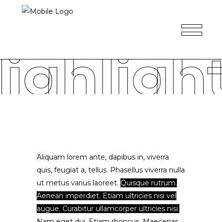
ighligh
Aliquam lorem ante, dapibus in, viverra
quis, feugiat a, tellus. Phasellus viverra nulla
ut metus varius laoreet.
Quisque rutrum.
Aenean imperdiet. Etiam ultricies nisi vel
augue. Curabitur ullamcorper ultricies nisi.
Nam eget dui. Etiam rhoncus. Maecenas